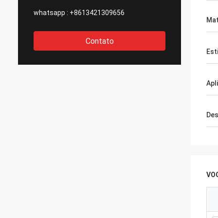
whatsapp :
+8613421309656
Mat
Contato
Est
Apl
Des
VO