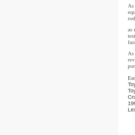
As 
equ
rod
as 
tes
faz
As 
rev
por
Est
To
To
Cr
19
Le