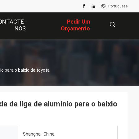
Portuguese
ONTACTE-
Pedir Um
NOS
Orçamento
描
io para o baixio de toyota
述
da da liga de alumínio para o baixio
Shanghai, China