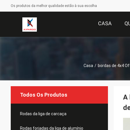
Os produtos da melhor qualidade estão à sua escolha
CASA
Q
Casa
/
bordas de 4x4 Of
Todos Os Produtos
A 
de
Rodas da liga de carcaça
Rodas forjadas da liga de alumínio