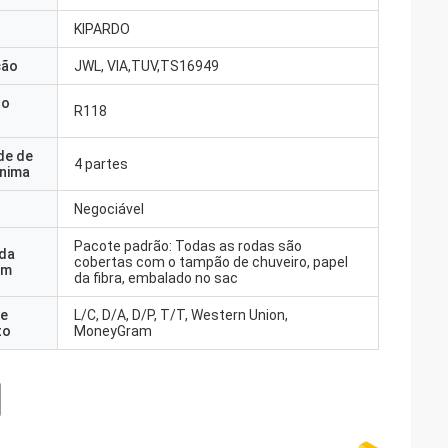
KIPARDO
ção
JWL, VIA,TUV,TS16949
do
R118
de de
4 partes
nima
Negociável
Pacote padrão: Todas as rodas são
 da
cobertas com o tampão de chuveiro, papel
em
da fibra, embalado no sac
e
L/C, D/A, D/P, T/T, Western Union,
to
MoneyGram