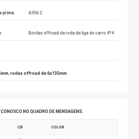
a prima
A356.2
o
Bordas offroad da roda da liga do carro 4*4
35mm
,
rodas offroad de 6x135mm
R CONOSCO NO QUADRO DE MENSAGENS.
CB
COLOR