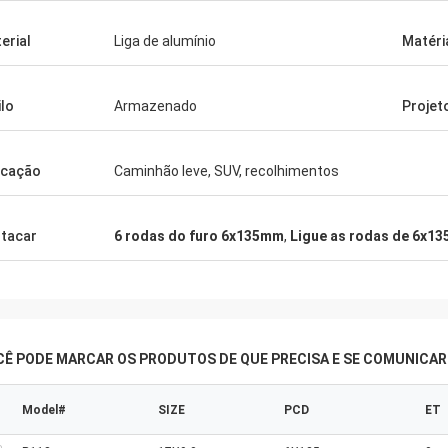
erial
Liga de alumínio
Matéri
ilo
Armazenado
Projet
icação
Caminhão leve, SUV, recolhimentos
tacar
6 rodas do furo 6x135mm
,
Ligue as rodas de 6x1
CÊ PODE MARCAR OS PRODUTOS DE QUE PRECISA E SE COMUNICA
Model#
SIZE
PCD
ET