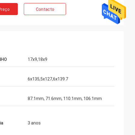
Preço
Contacto
NHO
17x9,18x9
6x135,5x127,6x139.7
87.1mm, 71.6mm, 110.1mm, 106.1mm
ia
3 anos