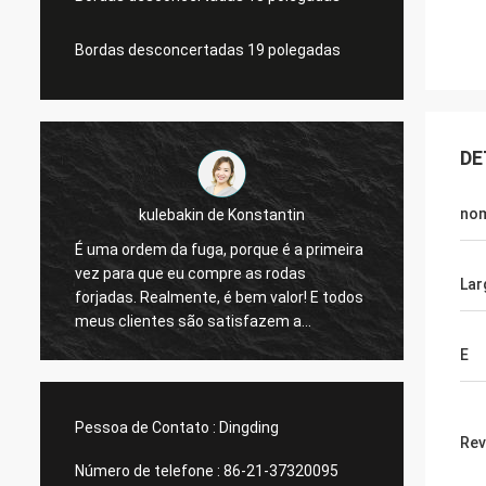
Bordas desconcertadas 19 polegadas
DE
no
kulebakin de Konstantin
É uma ordem da fuga, porque é a primeira
roda i
vez para que eu compre as rodas
Lar
projet
forjadas. Realmente, é bem valor! E todos
respos
meus clientes são satisfazem a
qualidade. Eu estou aplanando uma
E
ordem nova, entrega rápida mesma de
Shanghai Rimax, mim acredito que tudo
pode ser terminado antes do feriado
Pessoa de Contato :
Dingding
chinês!
Rev
Número de telefone :
86-21-37320095