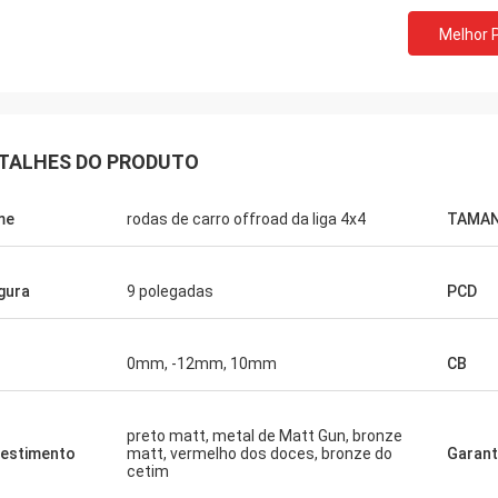
Melhor 
TALHES DO PRODUTO
me
rodas de carro offroad da liga 4x4
TAMA
Lucas Mendes
mpressionante, boa qualidade e
gura
9 polegadas
PCD
o agradável. obrigado para seus
ta e serviço rápidos
0mm, -12mm, 10mm
CB
preto matt, metal de Matt Gun, bronze
estimento
matt, vermelho dos doces, bronze do
Garant
cetim