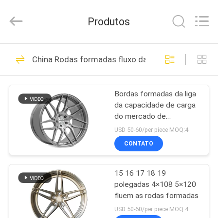
2026
Shanghai
Rimax
Produtos
Industry
Co.,Ltd.
All
Rights
CASA
Reserved.
62
China Rodas formadas fluxo da liga
Rodas da liga de
PRODUTOS
carcaça
Bordas formadas da liga
da capacidade de carga
SOBRE
do mercado de
NÓS
acessórios fluxo alto
USD 50-60/per piece MOQ:4
CONTATO
51
EXCURSÃO
Rodas forjadas da
15 16 17 18 19
DA
polegadas 4×108 5×120
FÁBRICA
liga de alumínio
fluem as rodas formadas
USD 50-60/per piece MOQ:4