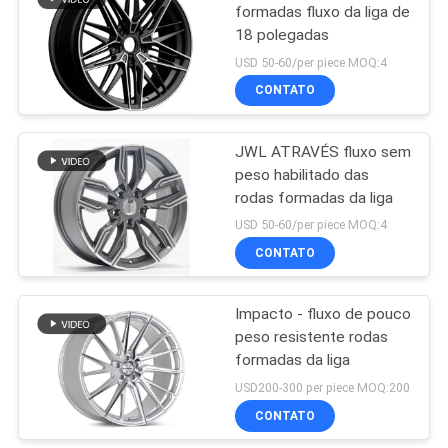
formadas fluxo da liga de
18 polegadas
6
USD 50-60/per piece MOQ:4
Monoblock forjou
CONTATO
as rodas
JWL ATRAVÉS fluxo sem
peso habilitado das
rodas formadas da liga
USD 50-60/per piece MOQ:4
CONTATO
7
2 partes forjaram as
Impacto - fluxo de pouco
peso resistente rodas
rodas
formadas da liga
USD200-300 per piece MOQ:200
CONTATO