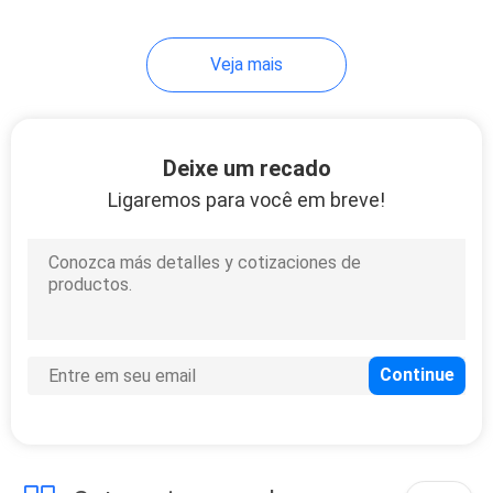
6
Veja mais
3 partes forjaram as
rodas
Deixe um recado
Ligaremos para você em breve!
8
Bordas
desconcertadas 17
polegadas