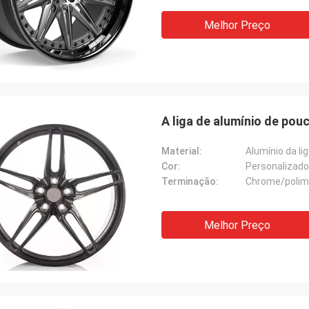
Melhor Preço
A liga de alumínio de pou
Material:
Alumínio da li
Cor:
Personalizado
Terminação:
Chrome/polim
Melhor Preço