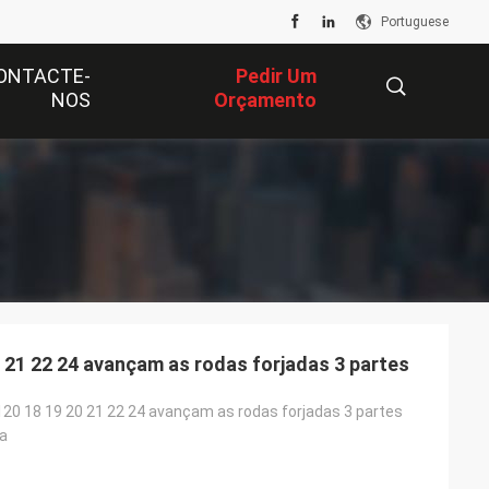
Portuguese
ONTACTE-
Pedir Um
NOS
Orçamento
描
述
 21 22 24 avançam as rodas forjadas 3 partes
20 18 19 20 21 22 24 avançam as rodas forjadas 3 partes
ga