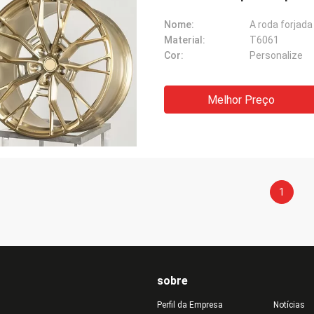
Nome:
Material:
T6061
Cor:
Personalize
Melhor Preço
1
sobre
Perfil da Empresa
Notícias