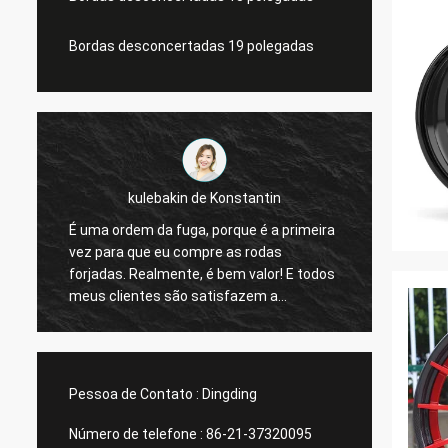
Bordas desconcertadas 19 polegadas
kulebakin de Konstantin
É uma ordem da fuga, porque é a primeira
roda i
vez para que eu compre as rodas
projet
forjadas. Realmente, é bem valor! E todos
respos
meus clientes são satisfazem a
qualidade. Eu estou aplanando uma
ordem nova, entrega rápida mesma de
Shanghai Rimax, mim acredito que tudo
pode ser terminado antes do feriado
Pessoa de Contato :
Dingding
chinês!
Número de telefone :
86-21-37320095