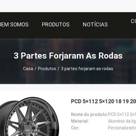
C
UEM SOMOS
PRODUTOS
NOTÍCIAS
3 Partes Forjaram As Rodas
Casa
/
Produtos
/
3 partes forjaram as rodas
PCD 5×112 5×120 18 19 20
Nome do produto:
PCD 5×112 5×1
Material:
Alumínio da li
Cor:
Personalizado