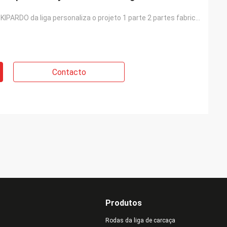
A roda forjada KIPARDO da liga personaliza o projeto 1 parte 2 partes fabricante de 3 partes 18 pole
Contacto
Produtos
Rodas da liga de carcaça