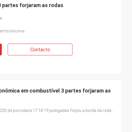
 3 partes forjaram as rodas
ga
ento/escova
Contacto
onômica em combustível 3 partes forjaram as
o fabricante 2020 da porcelana 17 18 19 polegadas forjou a borda da roda das bordas da liga do carro