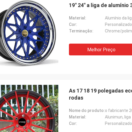
19" 24" a liga de alumínio
Material:
Alumínio da li
Cor:
Personalizado
Terminação:
Chrome/polim
Melhor Preço
Lucas Mendes
mpressionante, boa qualidade e
o agradável. obrigado para seus
ta e serviço rápidos
As 17 18 19 polegadas ec
rodas
Nome do produto:
Material:
Alunimun, liga
Cor:
Personalizado