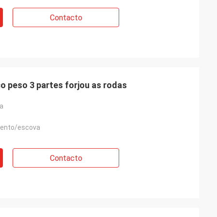
Contacto
co peso 3 partes forjou as rodas
ga
ento/escova
Contacto