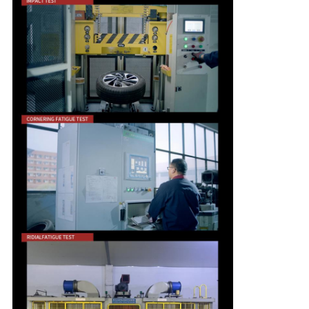
CONTROLE
DA
QUALIDADE
CONTACTE-
NOS
PEÇA
UMAS
CITAÇÕES
MAPA
DO
SITE