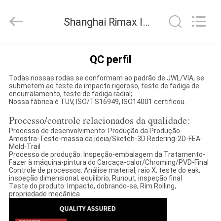
2026
Shanghai
Rimax
Shanghai Rimax Industry Co.,Ltd Controle de Qualidade
Industry
Co.,Ltd.
All
Rights
CASA
Reserved.
QC perfil
Todas nossas rodas se conformam ao padrão de JWL/VIA, se
PRODUTOS
submetem ao teste de impacto rigoroso, teste de fadiga de
encurralamento, teste de fadiga radial;
Nossa fábrica é TUV, ISO/TS16949, ISO14001 certificou.
SOBRE
Processo/controle relacionados da qualidade:
NÓS
Processo de desenvolvimento: Produção da Produção-
Amostra-Teste-massa da ideia/Sketch-3D Redering-2D-FEA-
Mold-Trail
Processo de produção: Inspeção-embalagem da Tratamento-
EXCURSÃO
Fazer à máquina-pintura do Carcaça-calor/Chroming/PVD-Final
Controle de processos: Análise material, raio X, teste do eak,
DA
inspeção dimensional, equilíbrio, Runout, inspeção final
Teste do produto: Impacto, dobrando-se, Rim Rolling,
FÁBRICA
propriedade mecânica