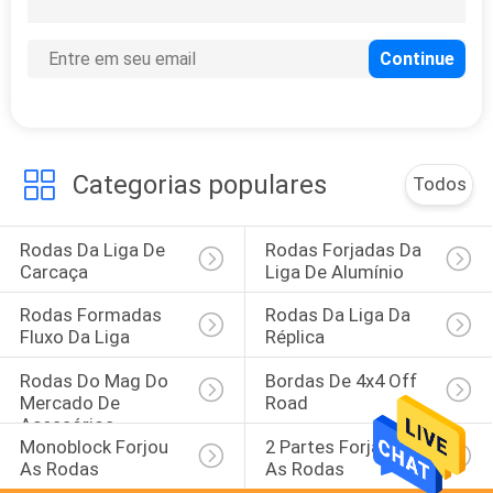
Categorias populares
Todos
Rodas Da Liga De 
Rodas Forjadas Da 
Carcaça
Liga De Alumínio
Rodas Formadas 
Rodas Da Liga Da 
Fluxo Da Liga
Réplica
Rodas Do Mag Do 
Bordas De 4x4 Off 
Mercado De 
Road
Acessórios
Monoblock Forjou 
2 Partes Forjaram 
As Rodas
As Rodas