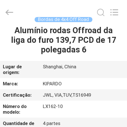
2026
Shanghai
Rimax
Industry
Co.,Ltd.
Bordas de 4x4 Off Road
All
Rights
Alumínio rodas Offroad da
CASA
Reserved.
liga do furo 139,7 PCD de 17
PRODUTOS
polegadas 6
SOBRE
Lugar de
Shanghai, China
origem:
NÓS
Marca:
KIPARDO
EXCURSÃO
Certificação:
JWL, VIA,TUV,TS16949
DA
Número do
LX162-10
FÁBRICA
modelo:
Quantidade de
4 partes