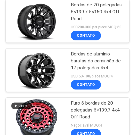
Bordas de 20 polegadas
6×139.7 5×150 4x4 Off
Road
USD200-300 per piece MOQ:60
CONTATO
Bordas de alumínio
baratas do caminhão de
17 polegadas 4x4
6x139.7 Off Road
USD 60-100/piece MOQ:4
CONTATO
Furo 6 bordas de 20
polegadas 6×139.7 4x4
Off Road
Negociável MOQ:4
CONTATO