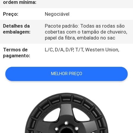
ordem mínima:
CONTROLE
DA
Preço:
Negociável
QUALIDADE
Detalhes da
Pacote padrão: Todas as rodas são
embalagem:
cobertas com o tampão de chuveiro,
papel da fibra, embalado no sac
CONTACTE-
Termos de
L/C, D/A, D/P, T/T, Western Union,
NOS
pagamento:
PEÇA
MELHOR PREÇO
UMAS
CITAÇÕES
MAPA
DO
SITE