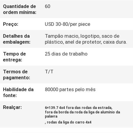
CONTROLE
Quantidade de
60
ordem mínima:
DA
QUALIDADE
Preço:
USD 30-80/per piece
Detalhes da
Tampão macio, logotipo, saco de
CONTACTE-
embalagem:
plástico, anel de protetor, caixa dura.
NOS
Tempo de
25 dias de trabalho
entrega:
PEÇA
Termos de
T/T
pagamento:
UMAS
Habilidade da
80000 partes pelo mês
CITAÇÕES
fonte:
Realçar:
,
6×139.7 4x4 fora das rodas da estrada
MAPA
fora da borda da roda da liga de alumínio da
palavra
DO
,
rodas da liga do carro 4x4
SITE