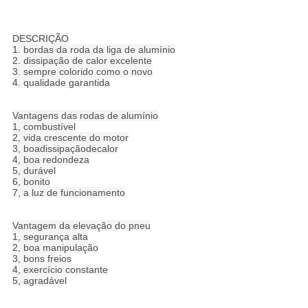
16 17 18 19 20 a roda da liga de Off Road do preto da polegada
6×139.7 4x4 orlara para a venda
DESCRIÇÃO
1. bordas da roda da liga de alumínio
2. dissipação de calor excelente
3. sempre colorido como o novo
4. qualidade garantida
16 17 18 19 20 a roda da liga de Off Road do preto da polegada
6×139.7 4x4 orlara para a venda
Vantagens das rodas de alumínio
1, combustível
2, vida crescente do motor
3, boadissipaçãodecalor
4, boa redondeza
5, durável
6, bonito
7, a luz de funcionamento
16 17 18 19 20 a roda da liga de Off Road do preto da polegada
6×139.7 4x4 orlara para a venda
Vantagem da elevação do pneu
1, segurança alta
2, boa manipulação
3, bons freios
4, exercício constante
5, agradável
16 17 18 19 20 a roda da liga de Off Road do preto da polegada
6×139.7 4x4 orlara para a venda