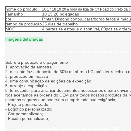
nome do produto
16 17 18 19 20 a roda da liga de Off Road do preto da 
Tamanho
18 19 20 polegadas
cor
Pintar, Dimond cortou, cara/bordo feitos à máq
tempo de produção
25 dias de trabalho
MOQ
4 partes se estoque disponível, 60pcs se orde
Imagens detalhadas
16 17 18 19 20 a roda da liga de Off Road do preto da polegada 6×139.7 4x4 o
Sobre a produção e o pagamento
1. aprovação da amostra
2. o cliente faz o depósito de 30% ou abre o LC após ter recebido n
3. produção em massa
4. uma comunicação de edições da expedição
5. arranje a expedição
6. fornecedor para arranjar documentos necessários e para enviar
Nós aceitamos as ordens do OEM para todos nossos produtos da roda 
estamos seguros que poderiam cumprir toda sua exigência;
- Projeto personalizado;
- Logotipo personalizado;
- Cor personalizada;
- Pacote personalizado;
16 17 18 19 20 a roda da liga de Off Road do preto da polegada 6×139.7 4x4 o