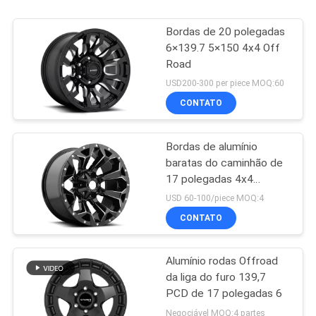
Bordas de 20 polegadas
6×139.7 5×150 4x4 Off
Road
USD200-300 per piece MOQ:60
CONTATO
Bordas de alumínio
baratas do caminhão de
17 polegadas 4x4
6x139.7 Off Road
USD 60-100/piece MOQ:4
CONTATO
Alumínio rodas Offroad
da liga do furo 139,7
PCD de 17 polegadas 6
Negociável MOQ:4 partes