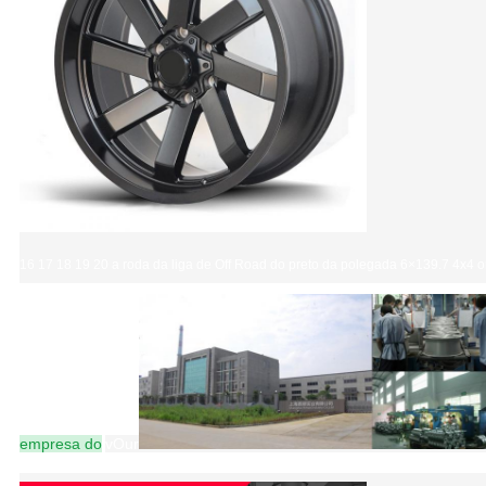
16 17 18 19 20 a roda da liga de Off Road do preto da polegada 6×139.7 4x4 o
empresa
do
vOur