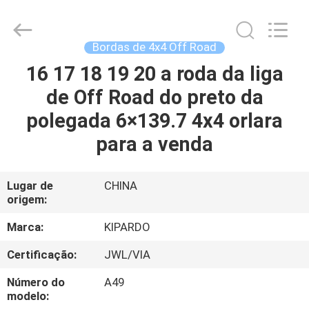
2026
Shanghai
Rimax
Industry
Co.,Ltd.
Bordas de 4x4 Off Road
All
Rights
16 17 18 19 20 a roda da liga
CASA
Reserved.
de Off Road do preto da
PRODUTOS
polegada 6×139.7 4x4 orlara
para a venda
SOBRE
NÓS
Lugar de
CHINA
origem:
EXCURSÃO
Marca:
KIPARDO
DA
Certificação:
JWL/VIA
FÁBRICA
Número do
A49
modelo: