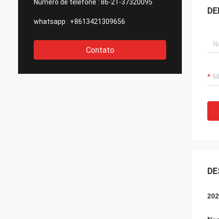
Número de telefone :
86-21-37320095
DE
whatsapp :
+8613421309656
Contato
DE
202