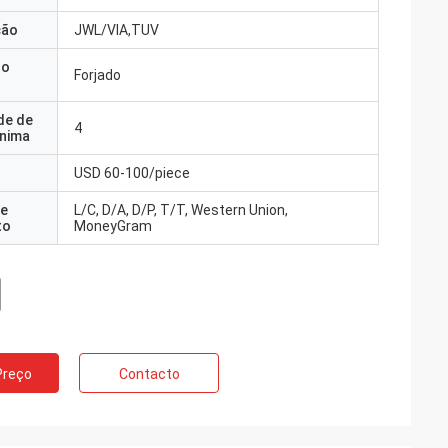
ção
JWL/VIA,TUV
do
Forjado
de de
4
nima
USD 60-100/piece
e
L/C, D/A, D/P, T/T, Western Union,
to
MoneyGram
Preço
Contacto