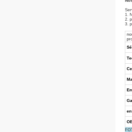
Nos
Ser
1. 
2. 
3. 
no
pr
Sé
Te
Ce
Ma
Em
Ga
en
O
FO