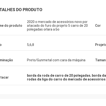
TALHES DO PRODUTO
2020 o mercado de acessórios novo por
e do produto
atacado do furo do projeto 5 carro de 20
Cor
polegadas orlara a bo
o
5,6,8
Projet
minação
Preto/Gunmetal com cara da máquina
Taman
borda da roda de carro de 20 polegadas
,
borda da
tacar
rodas da liga do carro do mercado de acessórios