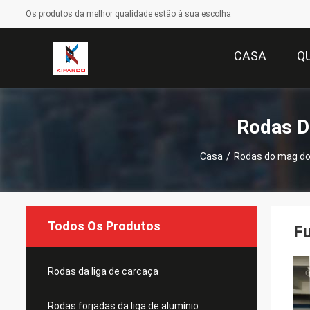
Os produtos da melhor qualidade estão à sua escolha
CASA
Q
Rodas D
Casa
/
Rodas do mag do
Todos Os Produtos
Fu
Rodas da liga de carcaça
Rodas forjadas da liga de alumínio