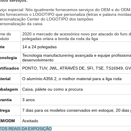
sos serviços:
viço especial: Nós igualmente fornecemos serviços do OEM e do ODM
Nós fornecemos o LOGOTIPO que personaliza (letras e palavra moídas
personalização Center do LOGOTIPO dos tampões
personalização da caixa
me do
2020 o mercado de acessórios novo por atacado do furo do
oduto
polegadas orlara a borda da roda da liga
rie
14 a 24 polegadas
Tecnologia manufacturering avançada e equipe profissiona
cnologia
desenvolvimento
rtificados
PONTO, TUV, JWL, ATRAVÉS DE, SFI, TSE, TS16949, GV 
terial
O alumínio A356.2, o melhor material para a liga roda
balagem
Caixa, pálete ou como a procura
rantia
3 anos
trega
7 dias para os modelos conservados em estoque, 20 dias
EM/ODM
Aceitado
TOS REAIS DA EXPOSIÇÃO