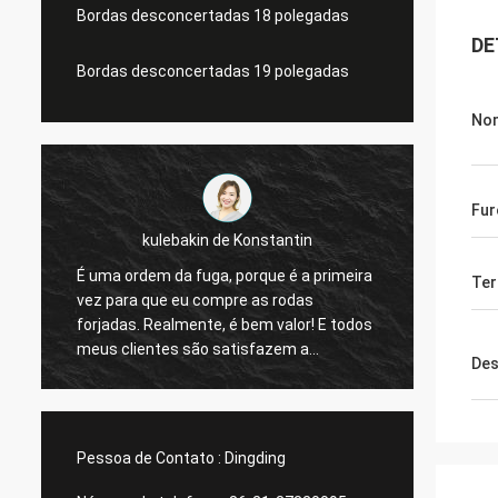
Bordas desconcertadas 18 polegadas
DE
Bordas desconcertadas 19 polegadas
Nom
Fur
tin
Lucas Mendes
 a primeira
Ter
roda impressionante, boa qualidade e
das
projeto agradável. obrigado para seus
or! E todos
resposta e serviço rápidos
 a
Des
o uma
mesma de
 que tudo
eriado
Pessoa de Contato :
Dingding