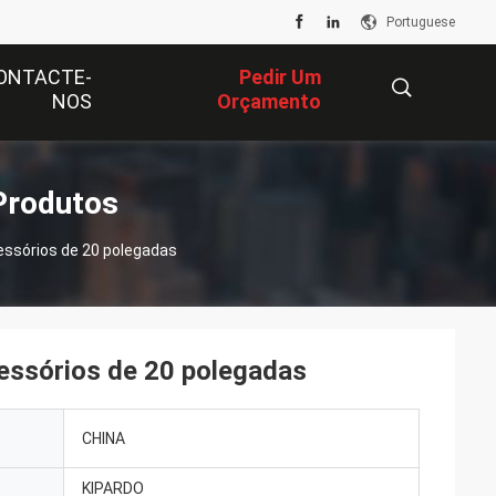
Portuguese
ONTACTE-
Pedir Um
NOS
Orçamento
描
Produtos
essórios de 20 polegadas
述
essórios de 20 polegadas
CHINA
KIPARDO