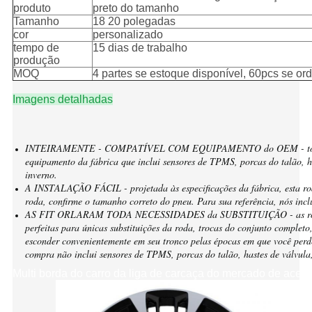
produto
preto do tamanho
Tamanho
18 20 polegadas
cor
personalizado
tempo de
15 dias de trabalho
produção
MOQ
4 partes se estoque disponível, 60pcs se o
Imagens detalhadas
INTEIRAMENTE - COMPATÍVEL COM EQUIPAMENTO do OEM - todas n
equipamento da fábrica que inclui sensores de TPMS, porcas do talão, h
inverno.
A INSTALAÇÃO FÁCIL - projetada às especificações da fábrica, esta roda 
roda, confirme o tamanho correto do pneu. Para sua referência, nós in
AS FIT ORLARAM TODA NECESSIDADES da SUBSTITUIÇÃO - as rodas 
perfeitas para únicas substituições da roda, trocas do conjunto complet
esconder convenientemente em seu tronco pelas épocas em que você perd
compra não inclui sensores de TPMS, porcas do talão, hastes de válvula
Multi borda do carro da liga de carcaça do mercado de aces