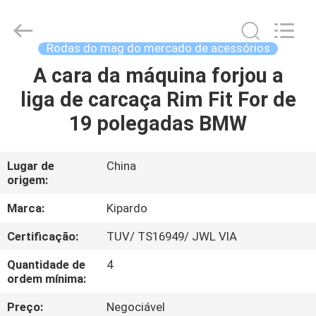
2026
Shanghai
Rimax
Industry
Co.,Ltd.
Rodas do mag do mercado de acessórios
All
Rights
A cara da máquina forjou a
CASA
Reserved.
liga de carcaça Rim Fit For de
PRODUTOS
19 polegadas BMW
SOBRE
Lugar de
China
origem:
NÓS
Marca:
Kipardo
EXCURSÃO
Certificação:
TUV/ TS16949/ JWL VIA
DA
Quantidade de
4
FÁBRICA
ordem mínima:
Preço:
Negociável