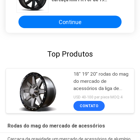
polegadas BMW
Continue
Top Produtos
18" 19" 20" rodas do mag
do mercado de
acessórios da liga de
alumínio
USD 40-100 per piece MOQ:4
CONTATO
Rodas do mag do mercado de acessórios
Carcaça da gravidade um mercado de acessórios de alumínio