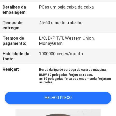
CONTROLE
Detalhes da
PCes um pela caixa da caixa
DA
embalagem:
QUALIDADE
Tempo de
45-60 dias de trabalho
entrega:
CONTACTE-
Termos de
L/C, D/P, T/T, Western Union,
pagamento:
MoneyGram
NOS
Habilidade da
1000000pieces/month
fonte:
PEÇA
Realçar:
,
Borda da liga de carcaça da cara da máquina
UMAS
,
BMW 19 polegadas forjou as rodas
CITAÇÕES
as 19 polegadas feita sob encomenda forjaram
as rodas
MAPA
MELHOR PREÇO
DO
SITE