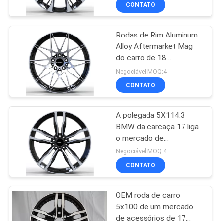
CONTROLE
CONTATO
DA
Rodas de Rim Aluminum
QUALIDADE
10
Alloy Aftermarket Mag
do carro de 18
Rodas formadas
CONTACTE-
polegadas
Negociável MOQ:4
fluxo da liga
NOS
CONTATO
A polegada 5X114.3
PEÇA
BMW da carcaça 17 liga
UMAS
o mercado de
47
acessórios Mag Wheels
CITAÇÕES
Negociável MOQ:4
Rodas da liga da
CONTATO
MAPA
réplica
OEM roda de carro
DO
5x100 de um mercado
SITE
de acessórios de 17