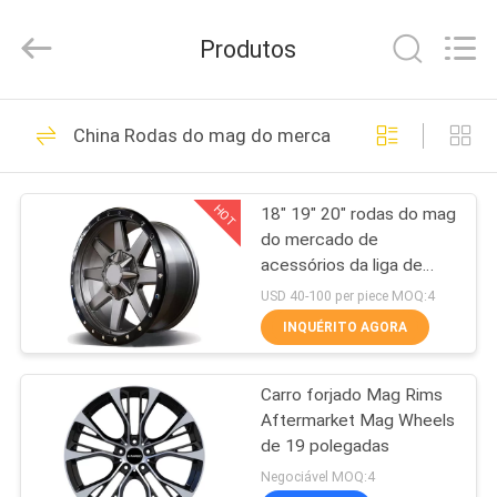
2026
Shanghai
Rimax
Produtos
Industry
Co.,Ltd.
All
Rights
CASA
Reserved.
62
China Rodas do mag do mercado de acessórios
Rodas da liga de
PRODUTOS
carcaça
HOT
18" 19" 20" rodas do mag
do mercado de
SOBRE
acessórios da liga de
NÓS
alumínio
USD 40-100 per piece MOQ:4
INQUÉRITO AGORA
51
EXCURSÃO
Rodas forjadas da
Carro forjado Mag Rims
DA
Aftermarket Mag Wheels
FÁBRICA
liga de alumínio
de 19 polegadas
Negociável MOQ:4