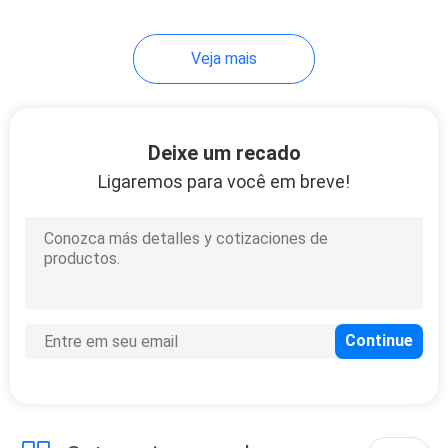
6
Veja mais
3 partes forjaram as
rodas
Deixe um recado
Ligaremos para você em breve!
8
Bordas
desconcertadas 17
polegadas