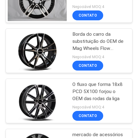
polegadas Rim Alloy
Negociável MOQ:4
Wheel
CONTATO
PRIVACY
70
POLICY
Rodas do mag do
Borda do carro da
substituição do OEM de
mercado de
Mag Wheels Flow
Forming de um mercado
acessórios
Negociável MOQ:4
de acessórios de 19
CONTATO
polegadas
O fluxo que forma 18x8
88
PCD 5X100 forjou o
bordas de 4x4 Off
OEM das rodas da liga
Negociável MOQ:4
Road
CONTATO
mercado de acessórios