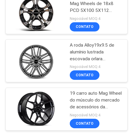
Mag Wheels de 18x8
PCD 5X100 5X112
6
5X120
Negociável MOQ:4
Monoblock forjou
CONTATO
as rodas
A roda Alloy19x9.5 de
alumínio lustrada
escovada orlara
resistente à corrosão
Negociável MOQ:4
CONTATO
7
2 partes forjaram as
19 carro auto Mag Wheel
do músculo do mercado
rodas
de acessórios da
polegada A356.2 Vossen
Negociável MOQ:4
CONTATO