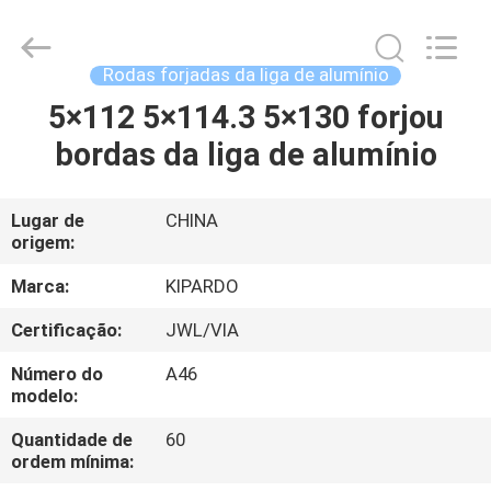
2026
Shanghai
Rimax
Industry
Co.,Ltd.
Rodas forjadas da liga de alumínio
All
Rights
5×112 5×114.3 5×130 forjou
CASA
Reserved.
bordas da liga de alumínio
PRODUTOS
Lugar de
CHINA
origem:
SOBRE
NÓS
Marca:
KIPARDO
Certificação:
JWL/VIA
EXCURSÃO
Número do
A46
DA
modelo:
FÁBRICA
Quantidade de
60
ordem mínima: