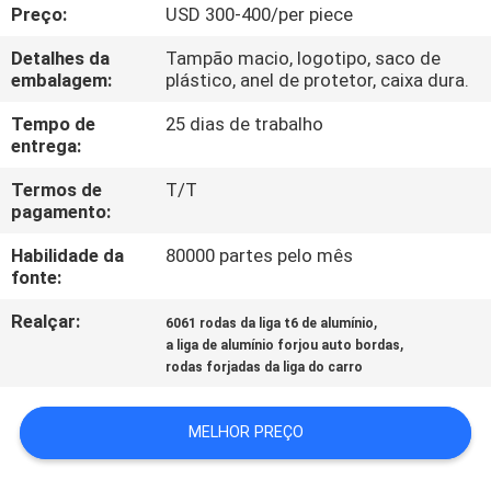
CONTROLE
Preço:
USD 300-400/per piece
DA
Detalhes da
Tampão macio, logotipo, saco de
embalagem:
plástico, anel de protetor, caixa dura.
QUALIDADE
Tempo de
25 dias de trabalho
entrega:
CONTACTE-
Termos de
T/T
NOS
pagamento:
Habilidade da
80000 partes pelo mês
PEÇA
fonte:
UMAS
Realçar:
,
6061 rodas da liga t6 de alumínio
CITAÇÕES
,
a liga de alumínio forjou auto bordas
rodas forjadas da liga do carro
MAPA
MELHOR PREÇO
DO
SITE