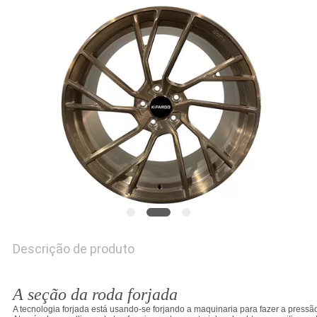
PRIVACY
POLICY
Descrição de produto
5×112 5×114.3 5×130 forjou bordas da liga de alumínio
A seção da roda forjada
A tecnologia forjada está usando-se forjando a maquinaria para fazer a pressã