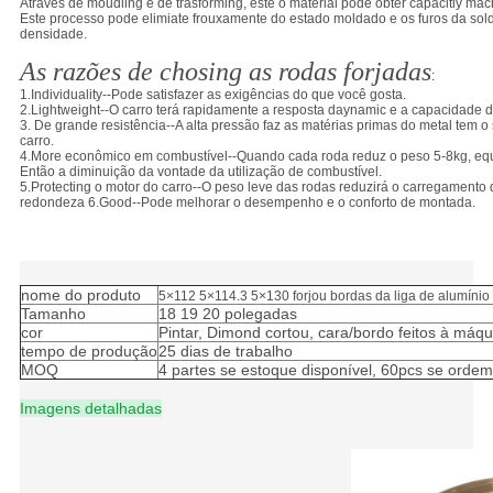
Através de moudling e de trasforming, este o material pode obter capacitiy mac
Este processo pode elimiate frouxamente do estado moldado e os furos da sold
densidade.
As razões de chosing as rodas forjadas
:
1.Individuality--Pode satisfazer as exigências do que você gosta.
2.Lightweight--O carro terá rapidamente a resposta daynamic e a capacidade d
3. De grande resistência--A alta pressão faz as matérias primas do metal tem 
carro.
4.More econômico em combustível--Quando cada roda reduz o peso 5-8kg, equ
Então a diminuição da vontade da utilização de combustível.
5.Protecting o motor do carro--O peso leve das rodas reduzirá o carregamento 
redondeza 6.Good--Pode melhorar o desempenho e o conforto de montada.
5×112 5×114.3 5×130 forjou bordas da liga de alumínio
O padrão 18" 19" 20" de JWL desconcertou as rodas de
alumínio da liga do carro para a venda por atacado
nome do produto
5×112 5×114.3 5×130 forjou bordas da liga de alumínio
Tamanho
18 19 20 polegadas
cor
Pintar, Dimond cortou, cara/bordo feitos à máq
tempo de produção
25 dias de trabalho
MOQ
4 partes se estoque disponível, 60pcs se orde
Imagens detalhadas