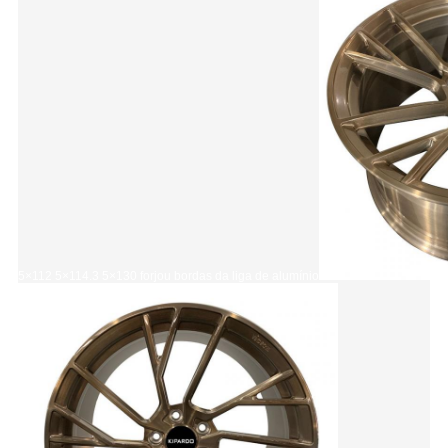
5×112 5×114.3 5×130 forjou bordas da liga de alumínio