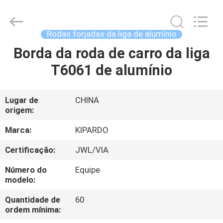
2026
Shanghai
Rimax
Industry
Co.,Ltd.
Rodas forjadas da liga de alumínio
All
Rights
Borda da roda de carro da liga
CASA
Reserved.
T6061 de alumínio
PRODUTOS
Lugar de
CHINA
origem:
SOBRE
NÓS
Marca:
KIPARDO
Certificação:
JWL/VIA
EXCURSÃO
Número do
Equipe
DA
modelo:
FÁBRICA
Quantidade de
60
ordem mínima: