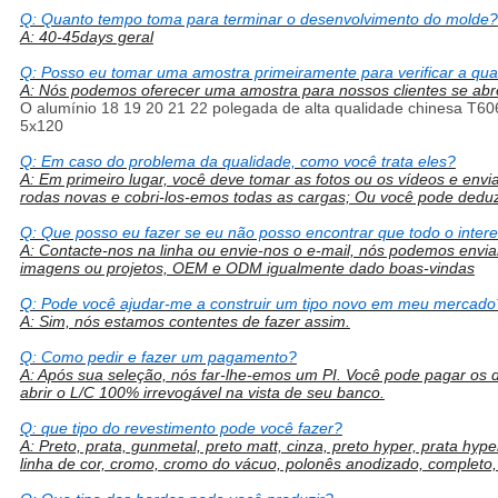
Q: Quanto tempo toma para terminar o desenvolvimento do molde?
A: 40-45days geral
Q: Posso eu tomar uma amostra primeiramente para verificar a qua
A: Nós podemos oferecer uma amostra para nossos clientes se a
O alumínio 18 19 20 21 22 polegada de alta qualidade chinesa T60
5x120
Q: Em caso do problema da qualidade, como você trata eles?
A: Em primeiro lugar, você deve tomar as fotos ou os vídeos e env
rodas novas e cobri-los-emos todas as cargas; Ou você pode deduz
Q: Que posso eu fazer se eu não posso encontrar que todo o inter
A: Contacte-nos na linha ou envie-nos o e-mail, nós podemos envia
imagens ou projetos, OEM e ODM igualmente dado boas-vindas
Q: Pode você ajudar-me a construir um tipo novo em meu mercado
A: Sim, nós estamos contentes de fazer assim.
Q: Como pedir e fazer um pagamento?
A: Após sua seleção, nós far-lhe-emos um PI. Você pode pagar os d
abrir o L/C 100% irrevogável na vista de seu banco.
Q: que tipo do revestimento pode você fazer?
A: Preto, prata, gunmetal, preto matt, cinza, preto hyper, prata hype
linha de cor, cromo, cromo do vácuo, polonês anodizado, completo, t