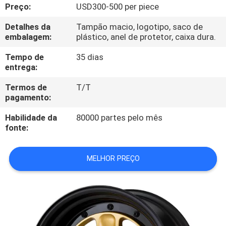
CONTROLE
Preço:
USD300-500 per piece
DA
Detalhes da
Tampão macio, logotipo, saco de
embalagem:
plástico, anel de protetor, caixa dura.
QUALIDADE
Tempo de
35 dias
entrega:
CONTACTE-
Termos de
T/T
NOS
pagamento:
Habilidade da
80000 partes pelo mês
PEÇA
fonte:
UMAS
CITAÇÕES
MELHOR PREÇO
MAPA
DO
SITE