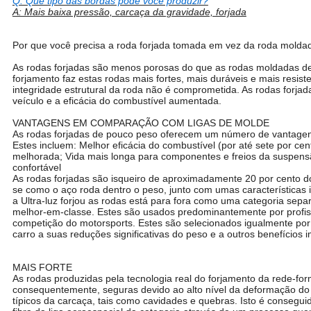
Q: Que tipo das bordas pode você produzir?
A: Mais baixa pressão, carcaça da gravidade, forjada
O alumínio 18 19 20 21 22 polegada de alta qualidade chinesa T60
5x120
Por que você precisa a roda forjada tomada em vez da roda molda
As rodas forjadas são menos porosas do que as rodas moldadas de
forjamento faz estas rodas mais fortes, mais duráveis e mais resist
integridade estrutural da roda não é comprometida. As rodas forja
veículo e a eficácia do combustível aumentada.
VANTAGENS EM COMPARAÇÃO COM LIGAS DE MOLDE
As rodas forjadas de pouco peso oferecem um número de vantagens
Estes incluem: Melhor eficácia do combustível (por até sete por c
melhorada; Vida mais longa para componentes e freios da suspen
confortável
As rodas forjadas são isqueiro de aproximadamente 20 por cento do
se como o aço roda dentro o peso, junto com umas características 
a Ultra-luz forjou as rodas está para fora como uma categoria sep
melhor-em-classe. Estes são usados predominantemente por profiss
competição do motorsports. Estes são selecionados igualmente por
carro a suas reduções significativas do peso e a outros benefícios 
MAIS FORTE
As rodas produzidas pela tecnologia real do forjamento da rede-fo
consequentemente, seguras devido ao alto nível da deformação do m
típicos da carcaça, tais como cavidades e quebras. Isto é consegu