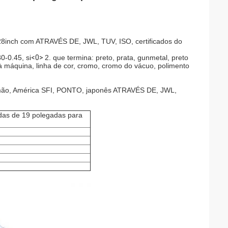
 28inch com ATRAVÉS DE, JWL, TUV, ISO, certificados do
0-0.45, si
<0>
2. que termina: preto, prata, gunmetal, preto
o à máquina, linha de cor, cromo, cromo do vácuo, polimento
lemão, América SFI, PONTO, japonês ATRAVÉS DE, JWL,
ordas de 19 polegadas para