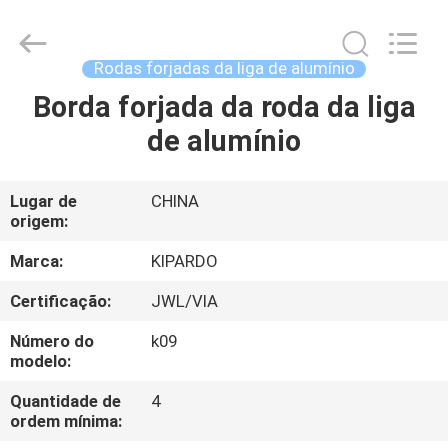
2026
Shanghai
Rimax
Industry
Co.,Ltd.
Rodas forjadas da liga de alumínio
All
Rights
Borda forjada da roda da liga
CASA
Reserved.
de alumínio
PRODUTOS
Lugar de
CHINA
origem:
SOBRE
NÓS
Marca:
KIPARDO
Certificação:
JWL/VIA
EXCURSÃO
Número do
k09
DA
modelo:
FÁBRICA
Quantidade de
4
ordem mínima: