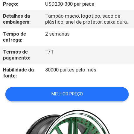
CONTROLE
Preço:
USD200-300 per piece
DA
Detalhes da
Tampão macio, logotipo, saco de
embalagem:
plástico, anel de protetor, caixa dura.
QUALIDADE
Tempo de
2 semanas
entrega:
CONTACTE-
Termos de
T/T
NOS
pagamento:
Habilidade da
80000 partes pelo mês
PEÇA
fonte:
UMAS
CITAÇÕES
MELHOR PREÇO
MAPA
DO
SITE