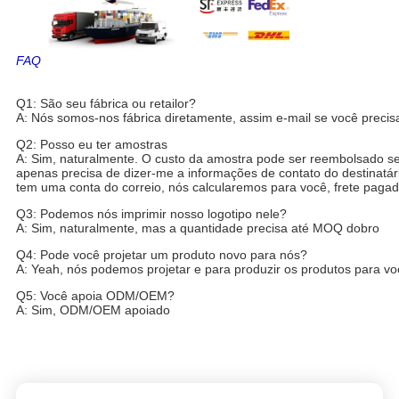
FAQ
As bordas forjadas KIPARDO 18 polegadas a 24 polegadas projetam 
As bordas forjadas KIPARDO 18 polegadas a 24 polegadas projetam 
Q1: São seu fábrica ou retailor?
A: Nós somos-nos fábrica diretamente, assim e-mail se você precis
Q2: Posso eu ter amostras
A: Sim, naturalmente. O custo da amostra pode ser reembolsado se 
apenas precisa de dizer-me a informações de contato do destinatár
tem uma conta do correio, nós calcularemos para você, frete paga
Q3: Podemos nós imprimir nosso logotipo nele?
A: Sim, naturalmente, mas a quantidade precisa até MOQ dobro
Q4: Pode você projetar um produto novo para nós?
A: Yeah, nós podemos projetar e para produzir os produtos para v
Q5: Você apoia ODM/OEM?
A: Sim, ODM/OEM apoiado
As bordas forjadas KIPARDO 18 polegadas a 24 polegadas projetam 