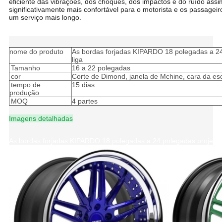
eficiente das vibrações, dos choques, dos impactos e do ruído ass
significativamente mais confortável para o motorista e os passage
um serviço mais longo.
As bordas forjadas KIPARDO 18 polegadas a 24 polegadas projetam 
nome do produto
As bordas forjadas KIPARDO 18 polegadas a 24
liga
Tamanho
16 a 22 polegadas
cor
Corte de Dimond, janela de Mchine, cara da es
tempo de
15 dias
produção
MOQ
4 partes
Imagens detalhadas
As bordas forjadas KIPARDO 18 polegadas a 24 polegadas projetam 